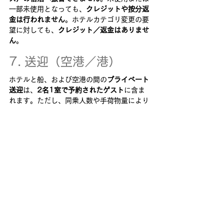
一部未使用となっても、
クレジットや按分返
金は行われません
。ホテルカテゴリ変更の要
望に対しても、
クレジット／返金はありませ
ん
。
7. 送迎（空港／港）
ホテルと船、および空港の間の
プライベート
送迎
は、
2名1室で予約されたゲスト
に含ま
れます。ただし、同乗人数や手荷物量により
大型車両が必要な場合、
追加料金が発生する
ことがあります
。
また、乗船港または下船港から
50マイル圏
内に居住
するゲストには、空港送迎の代わり
に
港（ピア）間のプライベート送迎
が提供さ
れます。
8. 手荷物宅配サービス
（ラゲッジ・バレット）
手荷物宅配サービスには、以下が含まれま
す。