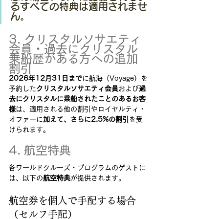
るすべての特典は適用されませ
ん。
3. クリスタルソサエティ
会員・過去にクリスタル
乗船歴がある方への追加
割引
2026年12月31日まで
に航海（Voyage）を
予約した
クリスタルソサエティ会員
および
過
去にクリスタルに乗船されたことのあるお客
様
は、適用される他の割引やロイヤルティ・
オファーに
加えて、さらに2.5%の割引
を受
けられます。
4. 航空特典
各ワールドクルーズ・プログラムのゲストに
は、以下の
航空特典
が提供されます。
航空券を個人で手配する場合
（セルフ手配）