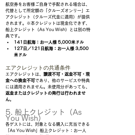
航空券をお客様ご自身で手配される場合は、
代替として所定額の「クルーズオンリー」エ
アクレジット（クルーズ代金に適用）が提供
されます。※本クレジットは現金化できず、
船上クレジット（As You Wish）とは別の特
典です。
141日航海：お一人様 5,000米ドル
127日／121日航海：お一人様 3,500
米ドル
エアクレジットの共通条件
エアクレジットは、
譲渡不可・返金不可・現
金への換金不可
であり、他のサービスや特典
には適用されません。未使用分があっても、
返金またはクレジットの発行は行われませ
ん
。
5. 船上クレジット（As 
You Wish）
各ゲストには、対象となる購入に充当できる
「As You Wish」船上クレジット：お一人