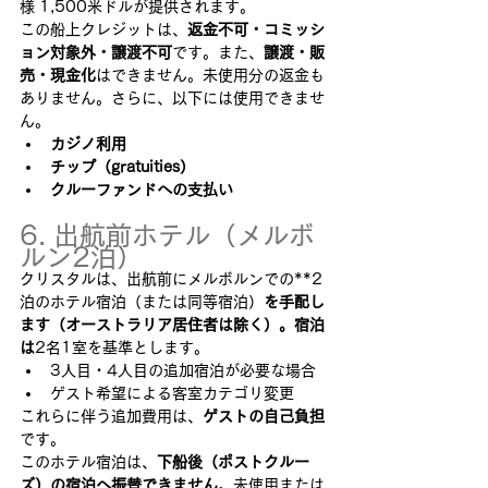
様 1,500米ドルが提供されます。
この船上クレジットは、
返金不可・コミッシ
ョン対象外・譲渡不可
です。また、
譲渡・販
売・現金化
はできません。未使用分の返金も
ありません。さらに、以下には使用できませ
ん。
カジノ利用
チップ（gratuities）
クルーファンドへの支払い
6. 出航前ホテル（メルボ
ルン2泊）
クリスタルは、出航前にメルボルンでの**2
泊のホテル宿泊（または同等宿泊）
を手配し
ます（オーストラリア居住者は除く）。宿泊
は
2名1室を基準とします。
3人目・4人目の追加宿泊が必要な場合
ゲスト希望による客室カテゴリ変更
これらに伴う追加費用は、
ゲストの自己負担
です。
このホテル宿泊は、
下船後（ポストクルー
ズ）の宿泊へ振替できません
。未使用または