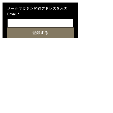
メールマガジン登録アドレスを入力
Email
*
登録する
メールマガジンに登録します
ホーム
クリスタルについて
SHIPS
スイート＆客室
​ダイニング
​クリスタルソサエティ会員
アバクロンビー＆ケントについて
ツアー情報
ニュース