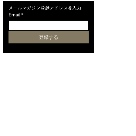
メールマガジン登録アドレスを入力
Email
*
登録する
メールマガジンに登録します
ホーム
クリスタルについて
SHIPS
スイート＆客室
​ダイニング
​クリスタルソサエティ会員
アバクロンビー＆ケントについて
ツアー情報
ニュース