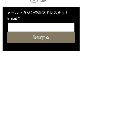
メールマガジン登録アドレスを入力
Email
*
登録する
メールマガジンに登録します
ホーム
クリスタルについて
SHIPS
スイート＆客室
​ダイニング
​クリスタルソサエティ会員
アバクロンビー＆ケントについて
ツアー情報